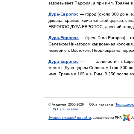
завоевывает Парфия, а при имп. Траяне в
Дура-Европос
— город (около 300 до н. э.
дворца, храмов, христианской церкви, синаг
ЕВРОПОС ДУРА ЕВРОПОС, древний город (
Дура-Европос
— (греч. Dura Europos) гор
Селевком Никатором как военная колония
империю с Востоком. Неоднократно пере
Дура-Европос
— эллинистич. г. Европос
месте г. Дура царем Селевком I (ок. 300 до 
имп. Траяне в 165 н.э. Рим. В 256 после
© Академик, 2000-2026
Обратная связь:
Техподдерж
👣 Путешествия
Экспорт словарей на сайты
, сделанные на PHP,
Jo