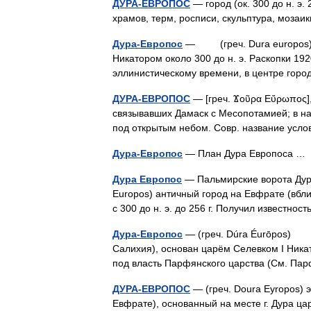
ДУРА-ЕВРОПОС
— город (ок. 300 до н. э. 
храмов, терм, росписи, скульптура, моза
Дура-Европос
— (греч. Dura europos), 
Никатором около 300 до н. э. Раскопки 192
эллинистическому времени, в центре го
ДУРА-ЕВРОПОС
— [греч. Ϫοῦρα Εὔρωπος], 
связывавших Дамаск с Месопотамией; в нас
под открытым небом. Совр. название ус
Дура-Европос
— План Дура Европоса 
Дура Европос
— Пальмирские ворота Дура
Europos) античный город на Евфрате (вбл
с 300 до н. э. до 256 г. Получил известно
Дура-Европос
— (греч. Dúra Éurōpos) г
Салихия), основан царём Селевком I Никато
под власть Парфянского царства (См. Па
ДУРА-ЕВРОПОС
— (греч. Doura Eyropos) э
Евфрате), основанный на месте г. Дура царем 