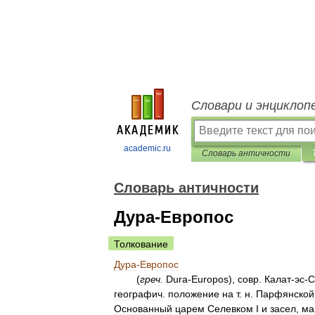
Словари и энциклоп
academic.ru
Словарь античности
Словарь античности
Дура-Европос
Толкование
Дура
-
Европос
(
греч
.
Dura
-
Europos
),
совр
.
Калат
-
эс
-
С
географич
.
положение
на
т
.
н
.
Парфянской
Основанный
царем
Селевком
I
и
засел
,
ма