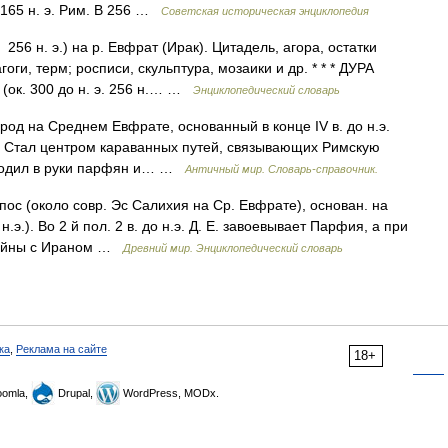
 165 н. э. Рим. В 256 …
Советская историческая энциклопедия
 256 н. э.) на р. Евфрат (Ирак). Цитадель, агора, остатки
оги, терм; росписи, скульптура, мозаики и др. * * * ДУРА
ок. 300 до н. э. 256 н.… …
Энциклопедический словарь
од на Среднем Евфрате, основанный в конце IV в. до н.э.
. Стал центром караванных путей, связывающих Римскую
ходил в руки парфян и… …
Античный мир. Словарь-справочник.
 (около совр. Эс Салихия на Ср. Евфрате), основан. на
н.э.). Во 2 й пол. 2 в. до н.э. Д. Е. завоевывает Парфия, а при
 войны с Ираном …
Древний мир. Энциклопедический словарь
ка
,
Реклама на сайте
18+
omla,
Drupal,
WordPress, MODx.