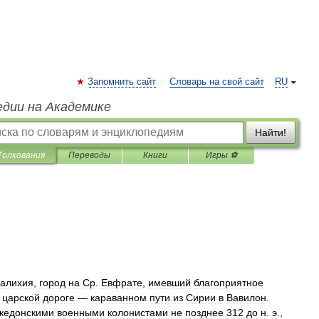
Запомнить сайт
Словарь на свой сайт
RU
едии на Академике
Найти!
Толкования
Переводы
Книги
Игры ⚽
алихия
,
город
на
Ср
.
Евфрате
,
имевший
благоприятное
царской
дороге
—
караванном
пути
из
Сирии
в
Вавилон
.
кедонскими
военными
колонистами
не
позднее
312
до
н
.
э
.,