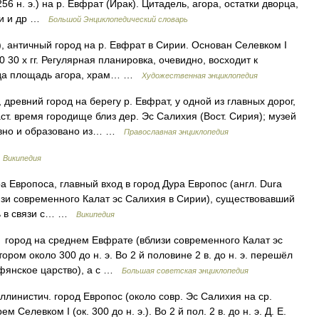
256 н. э.) на р. Евфрат (Ирак). Цитадель, агора, остатки дворца,
ики и др …
Большой Энциклопедический словарь
античный город на р. Евфрат в Сирии. Основан Селевком I
0 30 х гг. Регулярная планировка, очевидно, восходит к
рода площадь агора, храм… …
Художественная энциклопедия
древний город на берегу р. Евфрат, у одной из главных дорог,
т. время городище близ дер. Эс Салихия (Вост. Сирия); музей
ловно и образовано из… …
Православная энциклопедия
…
Википедия
 Европоса, главный вход в город Дура Европос (англ. Dura
изи современного Калат эс Салихия в Сирии), существовавший
сть в связи с… …
Википедия
ород на среднем Евфрате (вблизи современного Калат эс
ром около 300 до н. э. Во 2 й половине 2 в. до н. э. перешёл
рфянское царство), а с …
Большая советская энциклопедия
ллинистич. город Европос (около совр. Эс Салихия на ср.
Селевком I (ок. 300 до н. э.). Во 2 й пол. 2 в. до н. э. Д. Е.