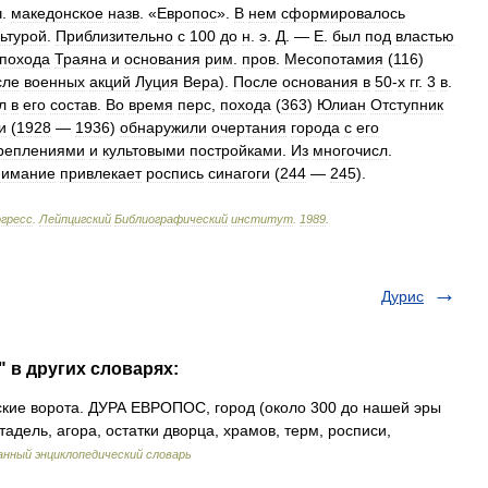
ч
.
македонское
назв
. «
Европос
».
В
нем
сформировалось
льтурой
.
Приблизительно
с
100
до
н
.
э
.
Д
. —
Е
.
был
под
властью
похода
Траяна
и
основания
рим
.
пров
.
Месопотамия
(
116
)
сле
военных
акций
Луция
Вера
).
После
основания
в
50
-
х
гг
.
3
в
.
л
в
его
состав
.
Во
время
перс
,
похода
(
363
)
Юлиан
Отступник
и
(
1928
—
1936
)
обнаружили
очертания
города
с
его
реплениями
и
культовыми
постройками
.
Из
многочисл
.
нимание
привлекает
роспись
синагоги
(
244
—
245
).
гресс
.
Лейпцигский
Библиографический
институт
.
1989
.
Дурис
 в других словарях:
кие ворота. ДУРА ЕВРОПОС, город (около 300 до нашей эры
адель, агора, остатки дворца, храмов, терм, росписи,
нный энциклопедический словарь