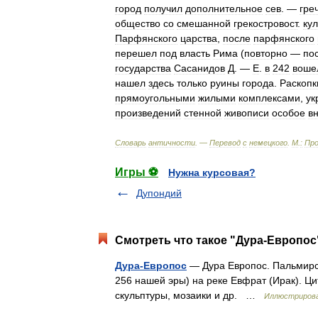
город
получил
дополнительное
сев
. —
гре
общество
со
смешанной
грекостровост
.
ку
Парфянского
царства
,
после
парфянского
перешел
под
власть
Рима
(
повторно
—
по
государства
Сасанидов
Д
. —
Е
.
в
242
воше
нашел
здесь
только
руины
города
.
Раскопк
прямоугольными
жилыми
комплексами
,
ук
произведений
стенной
живописи
особое
в
Словарь
античности
. —
Перевод
с
немецкого
.
М
.
:
Про
Игры ⚽
Нужна курсовая?
Дупондий
Смотреть что такое "Дура-Европос"
Дура-Европос
— Дура Европос. Пальмирс
256 нашей эры) на реке Евфрат (Ирак). Цит
скульптуры, мозаики и др. …
Иллюстрирова